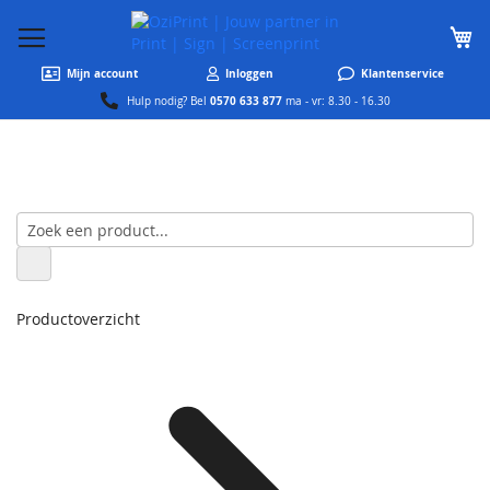
W
Mijn account
Inloggen
Klantenservice
0570 633 877
Hulp nodig? Bel
ma - vr: 8.30 - 16.30
Productoverzicht