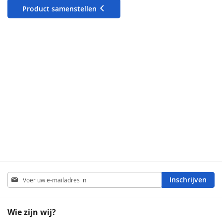
Product samenstellen
Abonneer
Inschrijven
u
op
onze
Wie zijn wij?
nieuwsbrief