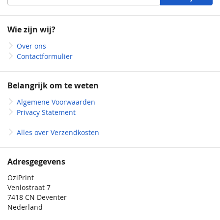
u
op
onze
Wie zijn wij?
nieuwsbrief
Over ons
Contactformulier
Belangrijk om te weten
Algemene Voorwaarden
Privacy Statement
Alles over Verzendkosten
Adresgegevens
OziPrint
Venlostraat 7
7418 CN Deventer
Nederland