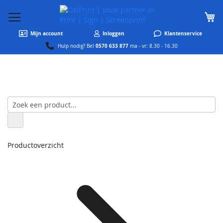
W
Mijn account
Inloggen
Klantenservice
0570 633 877
Hulp nodig? Bel
ma - vr: 8.30 - 16.30
Productoverzicht