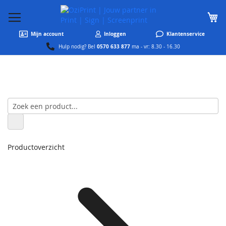
W
Mijn account
Inloggen
Klantenservice
0570 633 877
Hulp nodig? Bel
ma - vr: 8.30 - 16.30
Productoverzicht