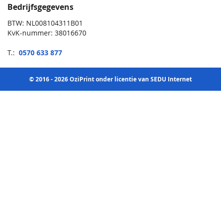
Bedrijfsgegevens
BTW: NL008104311B01
KvK-nummer: 38016670
T.:
0570 633 877
© 2016 - 2026 OziPrint onder licentie van SEDU Internet