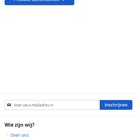
Abonneer
Inschrijven
u
op
onze
Wie zijn wij?
nieuwsbrief
Over ons