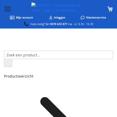
W
Mijn account
Inloggen
Klantenservice
0570 633 877
Hulp nodig? Bel
ma - vr: 8.30 - 16.30
Productoverzicht