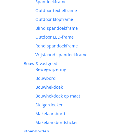
Spandoekframe
Outdoor textielframe
Outdoor klopframe
Blind spandoekframe
Outdoor LED-frame
Rond spandoekframe
Vrijstaand spandoekframe
Bouw & vastgoed
Bewegwijzering
Bouwbord
Bouwhekdoek
Bouwhekdoek op maat
Steigerdoeken
Makelaarsbord
Makelaarsbordsticker
Stoepborden