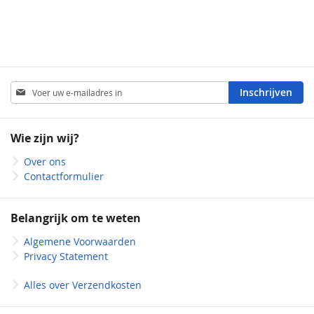
Abonneer
Inschrijven
u
op
onze
Wie zijn wij?
nieuwsbrief
Over ons
Contactformulier
Belangrijk om te weten
Algemene Voorwaarden
Privacy Statement
Alles over Verzendkosten