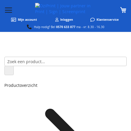
W
Mijn account
Inloggen
Klantenservice
0570 633 877
Hulp nodig? Bel
ma - vr: 8.30 - 16.30
Productoverzicht