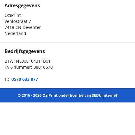
Adresgegevens
OziPrint
Venlostraat 7
7418 CN Deventer
Nederland
Bedrijfsgegevens
BTW: NL008104311B01
KvK-nummer: 38016670
T.:
0570 633 877
© 2016 - 2026 OziPrint onder licentie van SEDU Internet