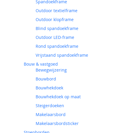
Spandoekframe
Outdoor textielframe
Outdoor klopframe
Blind spandoekframe
Outdoor LED-frame
Rond spandoekframe
Vrijstaand spandoekframe
Bouw & vastgoed
Bewegwijzering
Bouwbord
Bouwhekdoek
Bouwhekdoek op maat
Steigerdoeken
Makelaarsbord
Makelaarsbordsticker
Stoepborden