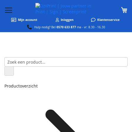
W
Mijn account
Inloggen
Klantenservice
0570 633 877
Hulp nodig? Bel
ma - vr: 8.30 - 16.30
Productoverzicht