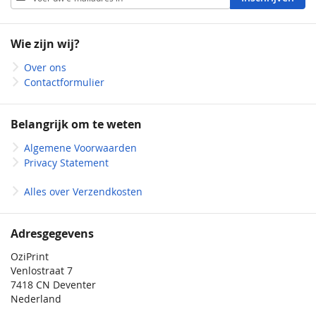
u
op
onze
Wie zijn wij?
nieuwsbrief
Over ons
Contactformulier
Belangrijk om te weten
Algemene Voorwaarden
Privacy Statement
Alles over Verzendkosten
Adresgegevens
OziPrint
Venlostraat 7
7418 CN Deventer
Nederland