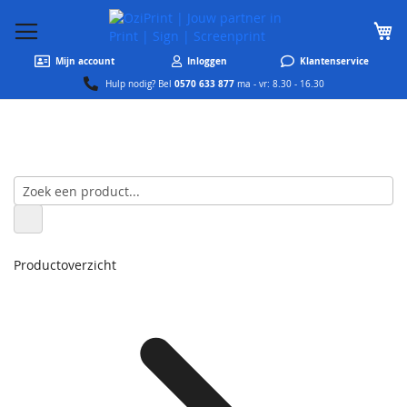
W
Mijn account
Inloggen
Klantenservice
0570 633 877
Hulp nodig? Bel
ma - vr: 8.30 - 16.30
Productoverzicht