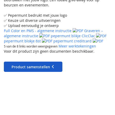
beurzen en evenementen.
✅ Pepermunt bedrukt met jouw logo
✅ Keuze uit diverse uitvoeringen
✅ Upload eenvoudig je ontwerp
Full Color en PMS - algemene instructie
Graveren –
algemene instructie
pepermunt blikje ClicClac
pepermunt blokje 6st
pepermunt creditcard
Meer werktekeningen
5 van de 8 links worden weergegeven
Voor dit product zijn geen documenten beschikbaar.
Product samenstellen
Creditcard
Gevuld met ca.8 grs. pepermuntjes
Klein scharnierblikje
Gevuld met ca.9 grs. pepermuntjes