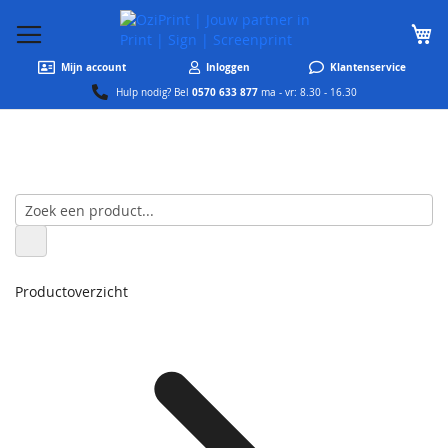
W
Mijn account
Inloggen
Klantenservice
0570 633 877
Hulp nodig? Bel
ma - vr: 8.30 - 16.30
Productoverzicht