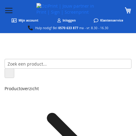
W
Mijn account
Inloggen
Klantenservice
0570 633 877
Hulp nodig? Bel
ma - vr: 8.30 - 16.30
Productoverzicht