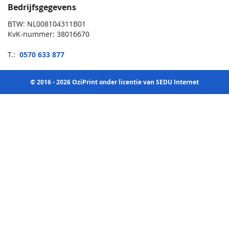
Bedrijfsgegevens
BTW: NL008104311B01
KvK-nummer: 38016670
T.:
0570 633 877
© 2016 - 2026 OziPrint onder licentie van SEDU Internet