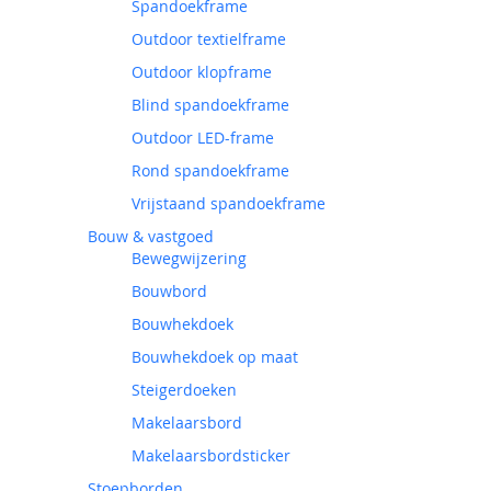
Spandoekframe
Outdoor textielframe
Outdoor klopframe
Blind spandoekframe
Outdoor LED-frame
Rond spandoekframe
Vrijstaand spandoekframe
Bouw & vastgoed
Bewegwijzering
Bouwbord
Bouwhekdoek
Bouwhekdoek op maat
Steigerdoeken
Makelaarsbord
Makelaarsbordsticker
Stoepborden