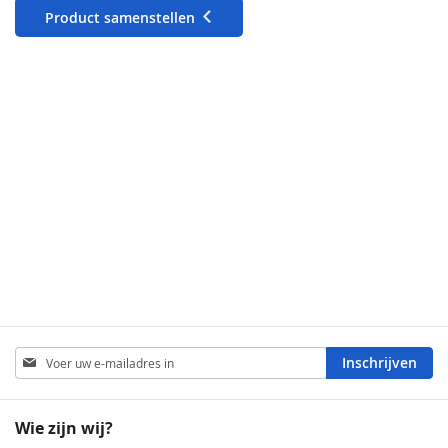
Product samenstellen
Abonneer
Inschrijven
u
op
onze
Wie zijn wij?
nieuwsbrief