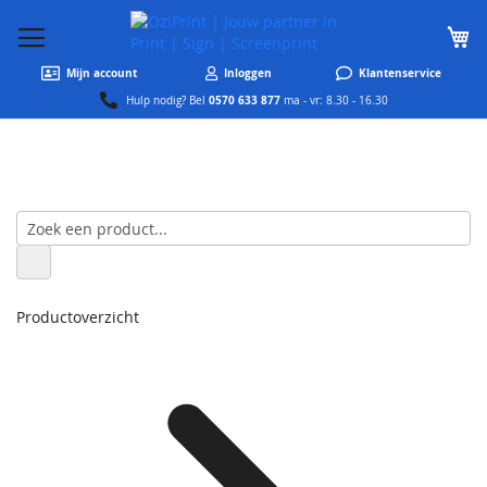
W
Mijn account
Inloggen
Klantenservice
0570 633 877
Hulp nodig? Bel
ma - vr: 8.30 - 16.30
Productoverzicht