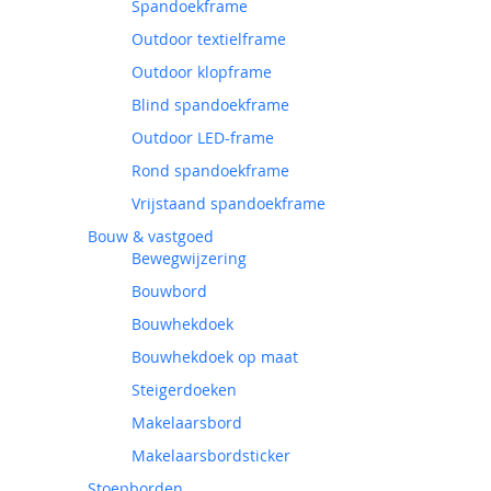
Spandoekframe
Outdoor textielframe
Outdoor klopframe
Blind spandoekframe
Outdoor LED-frame
Rond spandoekframe
Vrijstaand spandoekframe
Bouw & vastgoed
Bewegwijzering
Bouwbord
Bouwhekdoek
Bouwhekdoek op maat
Steigerdoeken
Makelaarsbord
Makelaarsbordsticker
Stoepborden