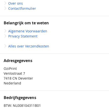
Over ons
3/3 pms
Contactformulier
1/1 pms
Belangrijk om te weten
3/0 pms
Algemene Voorwaarden
Privacy Statement
Alles over Verzendkosten
Met buckle
Zonder buckle
Adresgegevens
OziPrint
Venlostraat 7
7418 CN Deventer
Keycord 2.5x90cm
Nederland
Veterkoord 1.0x80cm
Bedrijfsgegevens
Keycord 2x90cm
BTW: NL008104311B01
Keycord 2.5x80cm