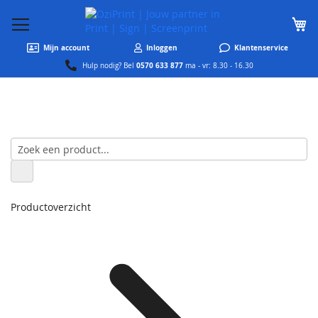
W
Mijn account
Inloggen
Klantenservice
0570 633 877
Hulp nodig? Bel
ma - vr: 8.30 - 16.30
Productoverzicht