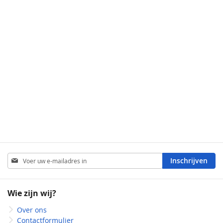
Abonneer
Inschrijven
u
op
onze
Wie zijn wij?
nieuwsbrief
Over ons
Contactformulier