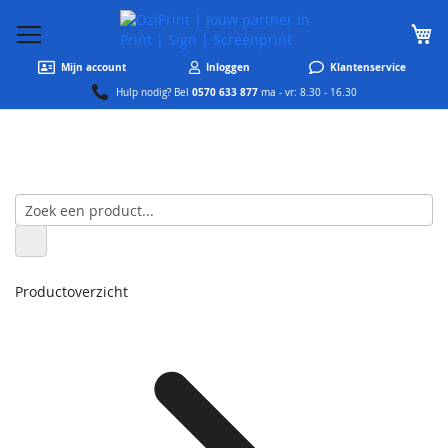
W
Mijn account
Inloggen
Klantenservice
0570 633 877
Hulp nodig? Bel
ma - vr: 8.30 - 16.30
Productoverzicht