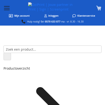
W
Mijn account
Inloggen
Klantenservice
0570 633 877
Hulp nodig? Bel
ma - vr: 8.30 - 16.30
Productoverzicht