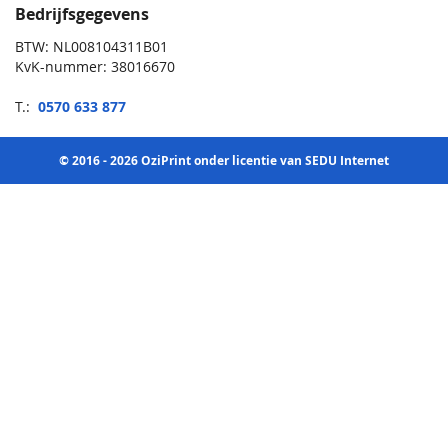
Bedrijfsgegevens
BTW: NL008104311B01
KvK-nummer: 38016670
T.:
0570 633 877
© 2016 - 2026 OziPrint onder licentie van SEDU Internet