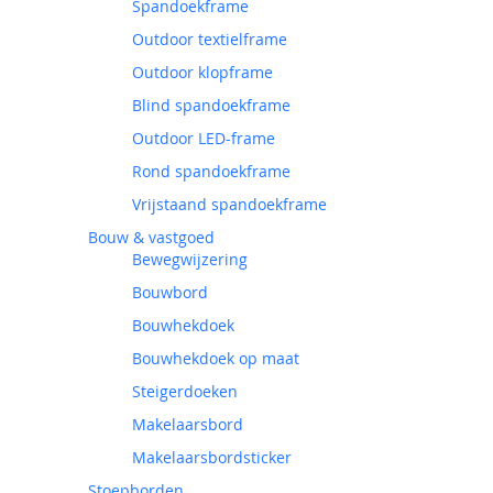
Spandoekframe
Outdoor textielframe
Outdoor klopframe
Blind spandoekframe
Outdoor LED-frame
Rond spandoekframe
Vrijstaand spandoekframe
Bouw & vastgoed
Bewegwijzering
Bouwbord
Bouwhekdoek
Bouwhekdoek op maat
Steigerdoeken
Makelaarsbord
Makelaarsbordsticker
Stoepborden