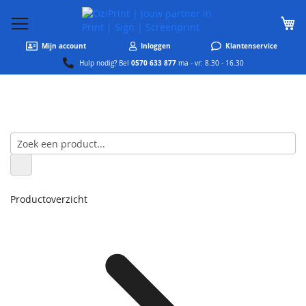
W
Mijn account
Inloggen
Klantenservice
0570 633 877
Hulp nodig? Bel
ma - vr: 8.30 - 16.30
Productoverzicht