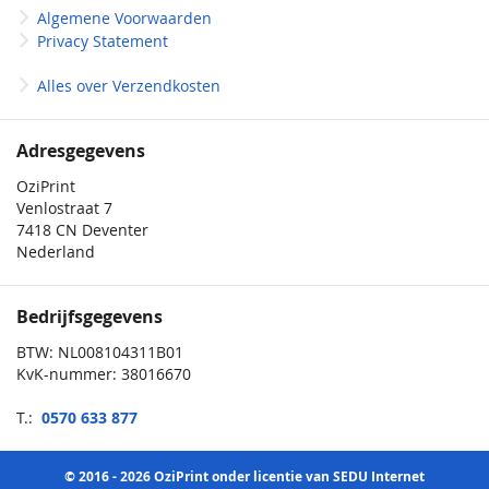
Algemene Voorwaarden
Privacy Statement
Alles over Verzendkosten
Adresgegevens
OziPrint
Venlostraat 7
7418 CN Deventer
Nederland
Bedrijfsgegevens
BTW: NL008104311B01
KvK-nummer: 38016670
T.:
0570 633 877
© 2016 - 2026 OziPrint onder licentie van SEDU Internet