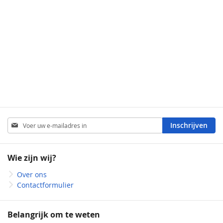
Abonneer
Inschrijven
u
op
onze
Wie zijn wij?
nieuwsbrief
Over ons
Contactformulier
Belangrijk om te weten