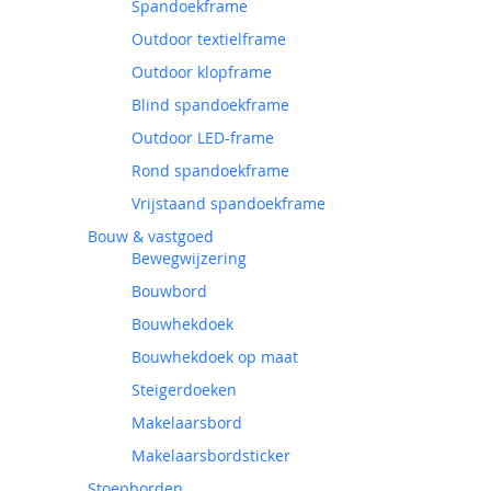
Spandoekframe
Outdoor textielframe
Outdoor klopframe
Blind spandoekframe
Outdoor LED-frame
Rond spandoekframe
Vrijstaand spandoekframe
Bouw & vastgoed
Bewegwijzering
Bouwbord
Bouwhekdoek
Bouwhekdoek op maat
Steigerdoeken
Makelaarsbord
Makelaarsbordsticker
Stoepborden