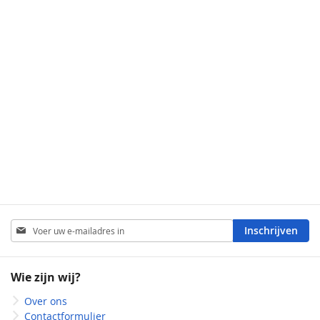
Abonneer
Inschrijven
u
op
onze
Wie zijn wij?
nieuwsbrief
Over ons
Contactformulier