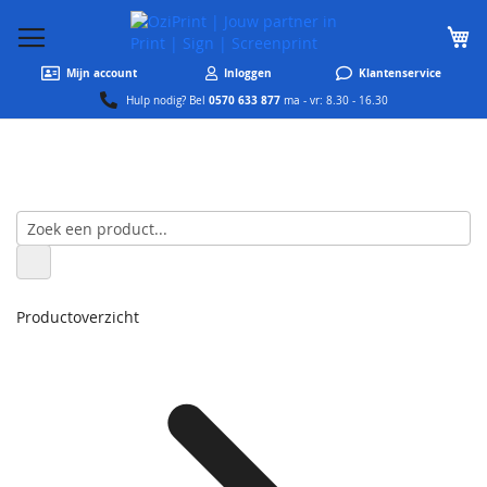
W
Mijn account
Inloggen
Klantenservice
0570 633 877
Hulp nodig? Bel
ma - vr: 8.30 - 16.30
Productoverzicht