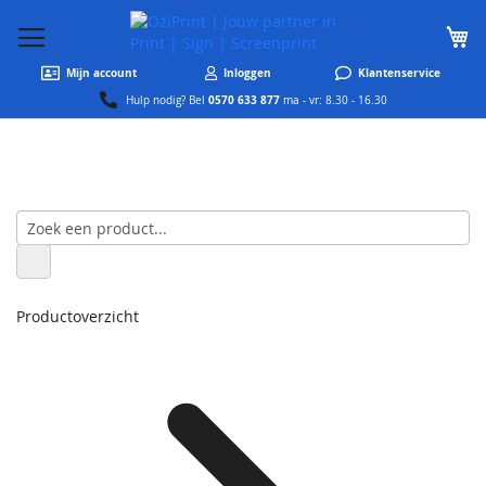
W
Mijn account
Inloggen
Klantenservice
0570 633 877
Hulp nodig? Bel
ma - vr: 8.30 - 16.30
Productoverzicht