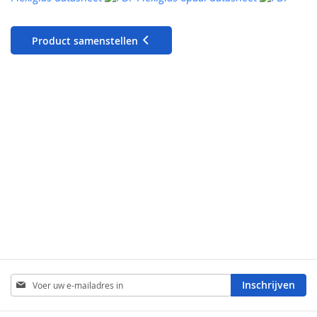
Product samenstellen
Abonneer
Inschrijven
u
op