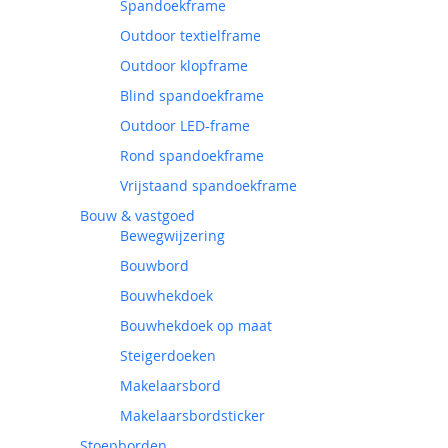
Spandoekframe
Outdoor textielframe
Outdoor klopframe
Blind spandoekframe
Outdoor LED-frame
Rond spandoekframe
Vrijstaand spandoekframe
Bouw & vastgoed
Bewegwijzering
Bouwbord
Bouwhekdoek
Bouwhekdoek op maat
Steigerdoeken
Makelaarsbord
Makelaarsbordsticker
Stoepborden