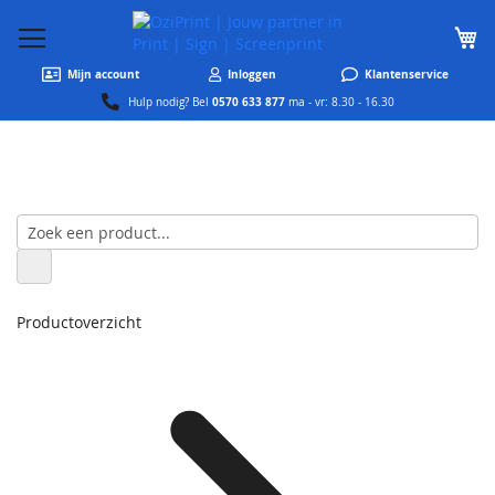
W
Mijn account
Inloggen
Klantenservice
0570 633 877
Hulp nodig? Bel
ma - vr: 8.30 - 16.30
Productoverzicht