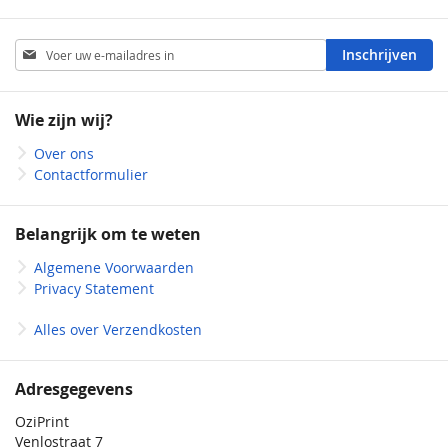
Abonneer
Inschrijven
u
op
onze
Wie zijn wij?
nieuwsbrief
Over ons
Contactformulier
Belangrijk om te weten
Algemene Voorwaarden
Privacy Statement
Alles over Verzendkosten
Adresgegevens
OziPrint
Venlostraat 7