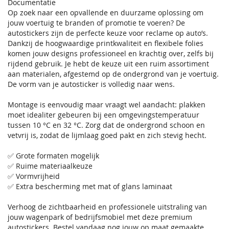
Documentatie
Op zoek naar een opvallende en duurzame oplossing om
jouw voertuig te branden of promotie te voeren? De
autostickers zijn de perfecte keuze voor reclame op auto’s.
Dankzij de hoogwaardige printkwaliteit en flexibele folies
komen jouw designs professioneel en krachtig over, zelfs bij
rijdend gebruik. Je hebt de keuze uit een ruim assortiment
aan materialen, afgestemd op de ondergrond van je voertuig.
De vorm van je autosticker is volledig naar wens.
Montage is eenvoudig maar vraagt wel aandacht: plakken
moet idealiter gebeuren bij een omgevingstemperatuur
tussen 10 °C en 32 °C. Zorg dat de ondergrond schoon en
vetvrij is, zodat de lijmlaag goed pakt en zich stevig hecht.
✅ Grote formaten mogelijk
✅ Ruime materiaalkeuze
✅ Vormvrijheid
✅ Extra bescherming met mat of glans laminaat
Verhoog de zichtbaarheid en professionele uitstraling van
jouw wagenpark of bedrijfsmobiel met deze premium
autostickers. Bestel vandaag nog jouw op maat gemaakte