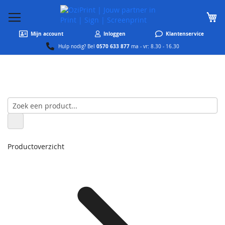
W
Mijn account
Inloggen
Klantenservice
0570 633 877
Hulp nodig? Bel
ma - vr: 8.30 - 16.30
Productoverzicht