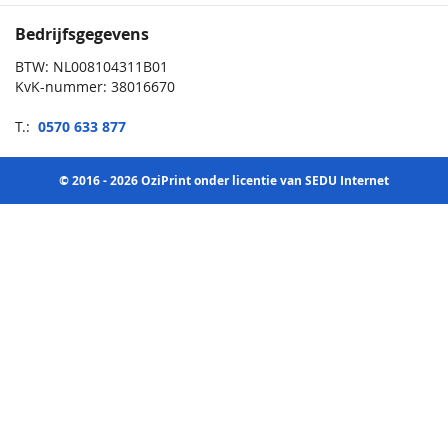
Bedrijfsgegevens
BTW: NL008104311B01
KvK-nummer: 38016670
T.:
0570 633 877
© 2016 - 2026 OziPrint onder licentie van SEDU Internet