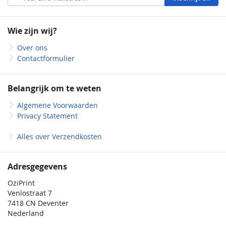
u
op
onze
Wie zijn wij?
nieuwsbrief
Over ons
Contactformulier
Belangrijk om te weten
Algemene Voorwaarden
Privacy Statement
Alles over Verzendkosten
Adresgegevens
OziPrint
Venlostraat 7
7418 CN Deventer
Nederland