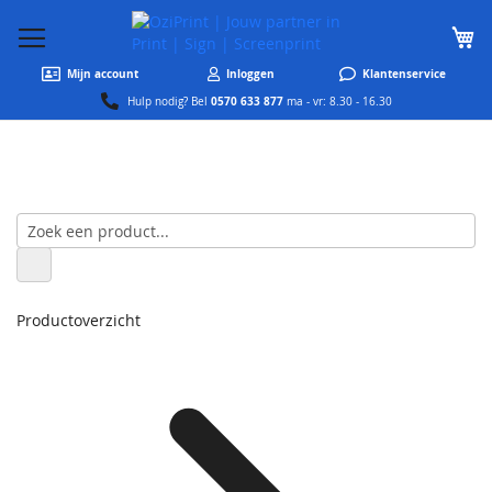
W
Mijn account
Inloggen
Klantenservice
0570 633 877
Hulp nodig? Bel
ma - vr: 8.30 - 16.30
Productoverzicht