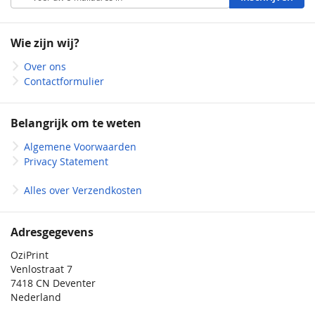
u
op
onze
Wie zijn wij?
nieuwsbrief
Over ons
Contactformulier
Belangrijk om te weten
Algemene Voorwaarden
Privacy Statement
Alles over Verzendkosten
Adresgegevens
OziPrint
Venlostraat 7
7418 CN Deventer
Nederland