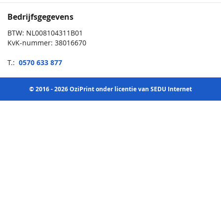
Bedrijfsgegevens
BTW: NL008104311B01
KvK-nummer: 38016670
T.:
0570 633 877
© 2016 - 2026 OziPrint onder licentie van SEDU Internet