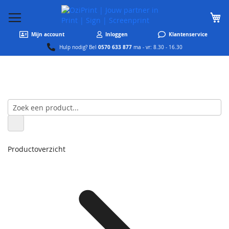
W
Mijn account
Inloggen
Klantenservice
0570 633 877
Hulp nodig? Bel
ma - vr: 8.30 - 16.30
Productoverzicht