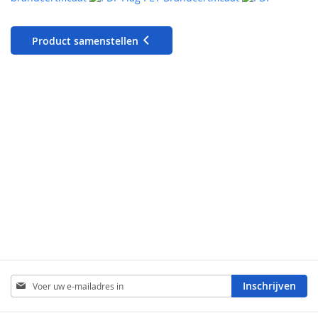
Product samenstellen
Abonneer
Inschrijven
u
op